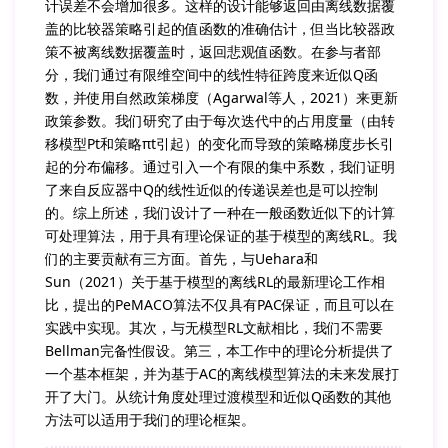
计误差不会增加很多。这样的设计能够返回由离线数据覆
盖的比较器策略引起的值函数的准确估计，但当比较器政
策不被离线数据覆盖时，返回悲观值函数。在参与者部
分，我们通过有限维空间中的线性特征跨度来近似Q函
数，并使用自然政策梯度（Agarwal等人，2021）来更新
政策参数。我们研究了由于每次迭代中的占用度量（由转
移模型Pt和策略πt引起）的变化而导致的策略梯度步长引
起的分布偏移。通过引入一个有限的集中系数，我们证明
了来自反应器中Q的线性近似的传递误差也是可以控制
的。综上所述，我们设计了一种在一般函数近似下的计算
可处理算法，用于具有理论保证的基于模型的离线RL。我
们的主要贡献有三方面。首先，与Uehara和
Sun（2021）关于基于模型的离线RL的最新理论工作相
比，提出的PeMACO算法不仅具有PAC保证，而且可以在
实践中实现。其次，与无模型RL文献相比，我们不需要
Bellman完备性假设。第三，本工作中的理论分析提供了
一个基本框架，并为基于AC的离线模型算法的未来发展打
开了大门。从统计角度处理过渡模型和近似Q函数的其他
方法可以适用于我们的理论框架。