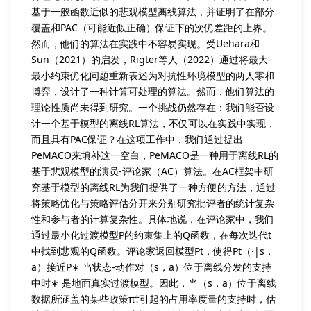
基于一般函数近似的悲观模型离线算法，并证明了在部分
覆盖和PAC（可能近似正确）保证下的次优差距的上界。
然而，他们的算法在实践中不容易实现。受Uehara和
Sun（2021）的启发，Rigter等人（2022）通过将最大-
最小约束优化问题重新表述为对抗性环境模型的两人零和
博弈，设计了一种计算可处理的算法。然而，他们算法的
理论性质尚未得到研究。一个挑战仍然存在：我们能否设
计一个基于模型的离线RL算法，不仅可以在实践中实现，
而且具有PAC保证？在这项工作中，我们通过提出
PeMACO来填补这一空白，PeMACO是一种用于离线RL的
基于悲观模型的演员-评论家（AC）算法。在AC框架中研
究基于模型的离线RL为我们提供了一种方便的方法，通过
将策略优化与策略评估分开来分别研究批评者的统计复杂
性和参与者的计算复杂性。具体地说，在评论家中，我们
通过最小化过渡模型P的约束集上的Q函数，在每次迭代t
中找到悲观的Q函数。评论家返回模型Pt，使得Pt（·|s，
a）接近P∗ 当状态-动作对（s，a）位于离线分发的支持
中时∗ 是地面真实过渡模型。因此，当（s，a）位于离线
数据所涵盖的某些政策π†引起的占用率度量的支持时，估