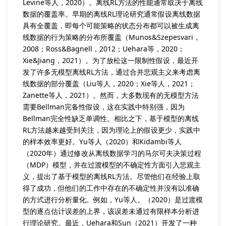
Levine等人，2020）。离线RL方法的性能通常取决于离线
数据的覆盖率。早期的离线RL理论研究通常假设离线数据
具有全覆盖，即每个可能策略的状态分布都可以被生成离
线数据的行为策略的分布所覆盖（Munos&Szepesvari，
2008；Ross&Bagnell，2012；Uehara等，2020；
Xie&Jiang，2021）。为了放松这一限制性假设，最近开
发了许多无模型离线RL方法，通过合并悲观主义来考虑离
线数据的部分覆盖（Liu等人，2020；Xie等人，2021；
Zanette等人，2021）。然而，大多数现有的无模型方法
需要Bellman完备性假设，这在实践中特别强，因为
Bellman完全性缺乏单调性。相比之下，基于模型的离线
RL方法越来越受到关注，因为理论上的假设更少，实践中
的样本效率更好。Yu等人（2020）和Kidambi等人
（2020年）通过修改从离线数据学习的马尔可夫决策过程
（MDP）模型，并在过渡模型的不确定性方面引入悲观主
义，提出了基于模型的离线RL方法。尽管他们在经验上取
得了成功，但他们的工作中存在的不确定性并没有以准确
的方式进行分析量化。例如，Yu等人。（2020）是过渡模
型的逐点估计误差的上界，该误差未通过有限样本分析进
行理论研究。最近，Uehara和Sun（2021）开发了一种