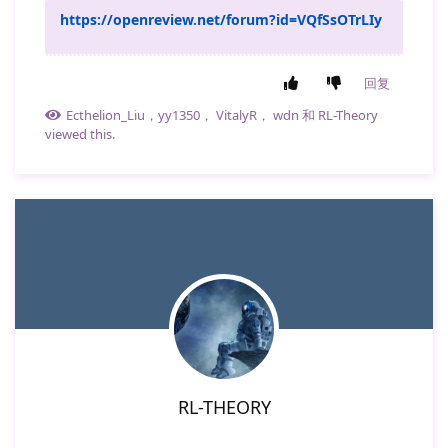
https://openreview.net/forum?id=VQfSsOTrLIy
回复
Ecthelion_Liu
，
yy1350
，
VitalyR
，
wdn
和
RL-Theory
viewed this.
RL-THEORY