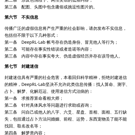
第三条 配图、头图中包含庸俗或挑逗性图片的。
第六节 不实信息
传播广泛的虚假信息将产生严重的社会影响，请勿发布不实信息，
包括但不限于以下几种形式：
第一条 DeepRL-Lab 帐号存在伪造身份、冒充他人等行为；
第二条 可能存在事实性错误或者造谣等内容；
第三条 内容中存在事实夸大、伪造虚假经历并存在误导他人。
第七节 封建迷信
封建迷信具有严重的社会危害，本着回归科学精神，拒绝封建迷信
的精神，DeepRL-Lab坚决不允许此类信息传播：找人算命、测字、
占卜、解梦、化解厄运、使用迷信方式治病的：
第一条 求推荐算命看相大师；
第二条 针对具体风水等问题进行求助或咨询；
第三条 问自己或他人的八字、六爻、星盘、首相、面相、五行缺
失，包括通过占卜方法问婚姻、前程、运势，东西宠物丢了能不能
找回、取名改名等；
第四条 解梦类内容；