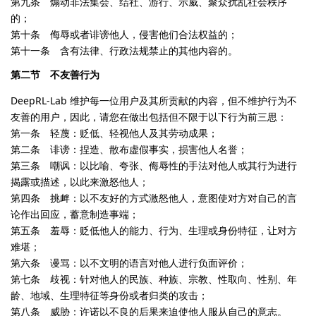
第九条 煽动非法集会、结社、游行、示威、聚众扰乱社会秩序
的；
第十条 侮辱或者诽谤他人，侵害他们合法权益的；
第十一条 含有法律、行政法规禁止的其他内容的。
第二节 不友善行为
DeepRL-Lab 维护每一位用户及其所贡献的内容，但不维护行为不
友善的用户，因此，请您在做出包括但不限于以下行为前三思：
第一条 轻蔑：贬低、轻视他人及其劳动成果；
第二条 诽谤：捏造、散布虚假事实，损害他人名誉；
第三条 嘲讽：以比喻、夸张、侮辱性的手法对他人或其行为进行
揭露或描述，以此来激怒他人；
第四条 挑衅：以不友好的方式激怒他人，意图使对方对自己的言
论作出回应，蓄意制造事端；
第五条 羞辱：贬低他人的能力、行为、生理或身份特征，让对方
难堪；
第六条 谩骂：以不文明的语言对他人进行负面评价；
第七条 歧视：针对他人的民族、种族、宗教、性取向、性别、年
龄、地域、生理特征等身份或者归类的攻击；
第八条 威胁：许诺以不良的后果来迫使他人服从自己的意志。