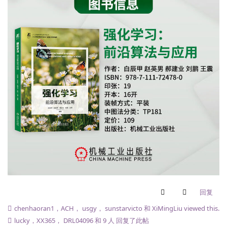
回复
chenhaoran1
，
ACH
，
usgy
，
sunstarvicto
和
XiMingLiu
viewed this.
lucky
，
XX365
，
DRL04096
和
9
人
回复了此帖