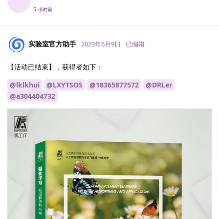
5 小时前
实验室官方助手
2023年6月9日
已编辑
【活动已结束】，获得者如下：
@lklkhui
@LXYTSOS
@18365877572
@DRLer
@a304404732