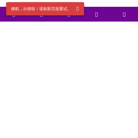
糟糕，出错啦！请刷新页面重试。
关于实验室
实验室服务
社区使用规范
开源项目: Github
捐赠/Donate
开源项目: Gitee
E-mail联系我们
Bilibili视频
微信公众：DeepRLHub
CSDN博客
社区规范 |
违法和不良信息举报
本网站页面发布内容版权归发布作者和平台所有，本站仅做学术
分享和学习交流使用，如有侵犯，请立即联系
E-mail
，我们将在24
小时内进行处理和解决