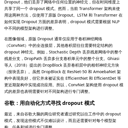
Dropout，他们丢弃了网络中任何位置的神经元，但在时间维度上
共享了同一个 dropout 模式。然而，当前 Transformer 架构未使
用这两种方法，仅使用了原版 Dropout。LSTM 和 Transformer 在
如何实现 Dropout 方面的差异表明，dropout 模式需要根据 NLP
中不同的模型架构进行调整。
在图像领域，原版 Dropout 通常仅应用于卷积神经网络
（ConvNet）中的全连接层，其他卷积层往往需要特定结构的
dropout 神经元。例如，Stochastic Depth 丢弃残差网络中的整个
残差分支，DropPath 丢弃多分支卷积单元中的整个分支。Ghiasi
等人（2018）提出的 DropBlock 丢弃卷积层中的相邻神经元方块
（按块丢弃）。虽然 DropBlock 在 ResNet-50 和 AmoebaNet 架
构中表现良好，但它并未被证实在 EfficientNet 和 EfficientDet 等
更近期架构中实现成功应用。所以，ConvNet 架构使用 dropout 模
式的差异也表明需要针对不同架构进行专门调整。
谷歌：用自动化方式寻找 dropout 模式
最近，来自谷歌大脑的两位研究者通过研究以往工作中的 dropout
模式，发现这些模式不仅难以设计，而且还需要针对每个模型架
构、任务和域进行专门调整。