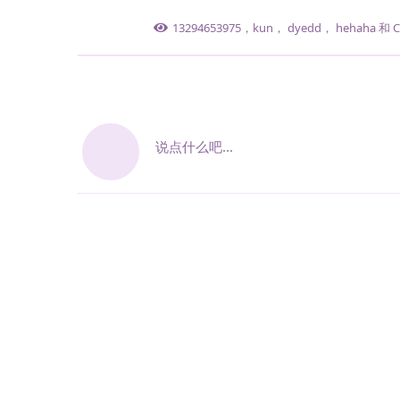
13294653975
，
kun
，
dyedd
，
hehaha
和
C
说点什么吧...