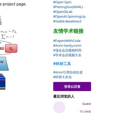
#Open Gym
#PettingZoo(MARL)
#OpenDILab
#OpenAI-SpinningUp
#Stable-Baselines3
友情学术链接
#PapersWithCode
#Arxiv-Sanity.com/
#顶会会议截稿时间
#学术会议视频大全
#科研工具
#Arxiv引用自动生成
#科研大木虫
登录以回复
最近浏览的人
Guest
10 小时前
回复