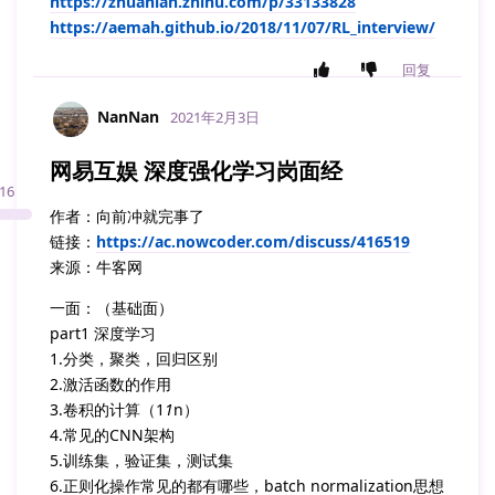
https://zhuanlan.zhihu.com/p/33133828
https://aemah.github.io/2018/11/07/RL_interview/
回复
NanNan
2021年2月3日
网易互娱 深度强化学习岗面经
16
作者：向前冲就完事了
链接：
https://ac.nowcoder.com/discuss/416519
来源：牛客网
一面：（基础面）
part1 深度学习
1.分类，聚类，回归区别
2.激活函数的作用
3.卷积的计算（1
1
n）
4.常见的CNN架构
5.训练集，验证集，测试集
6.正则化操作常见的都有哪些，batch normalization思想