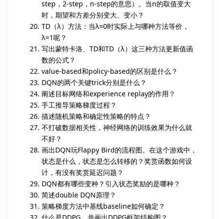
step，2-step，n-step的意思）。当n的取值变大
时，期望和方差分别变大、变小？
TD（λ）方法：当λ=0时实际上与哪种方法等价，
λ=1呢？
写出蒙特卡洛、TD和TD（λ）这三种方法更新值函
数的公式？
value-based和policy-based的区别是什么？
DQN的两个关键trick分别是什么？
阐述目标网络和experience replay的作用？
手工推导策略梯度过程？
描述随机策略和确定性策略的特点？
不打破数据相关性，神经网络的训练效果为什么就
不好？
画出DQN玩Flappy Bird的流程图。在这个游戏中，
状态是什么，状态是怎么转移的？奖赏函数如何设
计，有没有奖赏延迟问题？
DQN都有哪些变种？引入状态奖励的是哪种？
简述double DQN原理？
策略梯度方法中基线baseline如何确定？
什么是DDPG，并画出DDPG框架结构图？