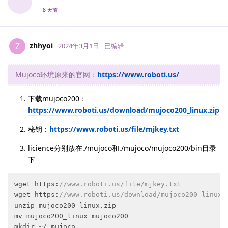
8 天前
zhhyoi
Z
2024年3月1日
已编辑
Mujoco环境原来的官网：
https://www.roboti.us/
下载mujoco200：
https://www.roboti.us/download/mujoco200_linux.zip
秘钥：
https://www.roboti.us/file/mjkey.txt
licience分别放在./mujoco和./mujoco/mujoco200/bin目录
下
wget 
https
:
//www.roboti.us/file/mjkey.txt
wget 
https
:
//www.roboti.us/download/mujoco200_linux.
unzip mujoco200_linux.
zip
mv mujoco200_linux mujoco200

mkdir ~/.
mujoco