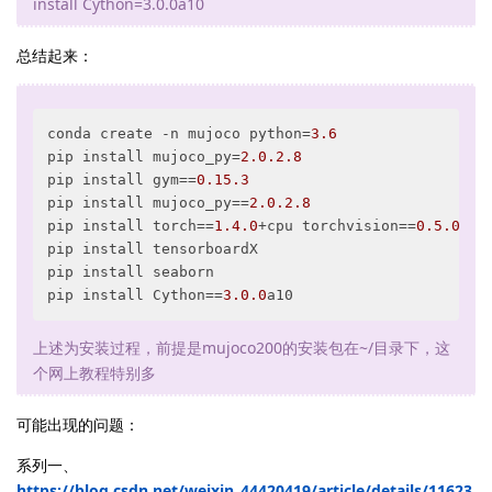
install Cython=3.0.0a10
总结起来：
conda create -n mujoco python=
3.6
pip install mujoco_py=
2.0
.2
.8
pip install gym==
0.15
.3
pip install mujoco_py==
2.0
.2
.8
pip install torch==
1.4
.0
+cpu torchvision==
0.5
.0
+cp
pip install tensorboardX

pip install seaborn

pip install Cython==
3.0
.0
a10
上述为安装过程，前提是mujoco200的安装包在~/目录下，这
个网上教程特别多
可能出现的问题：
系列一、
https://blog.csdn.net/weixin_44420419/article/details/11623