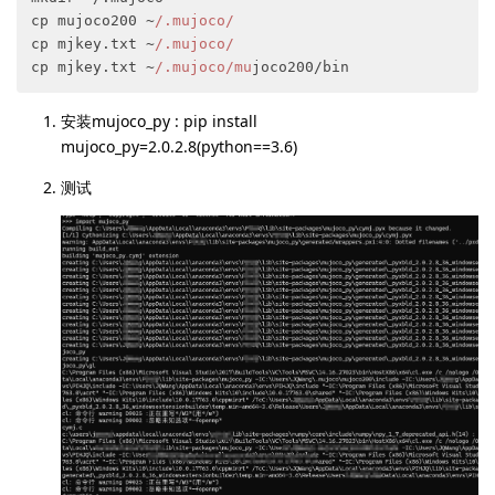
cp mujoco200 ~
/.mujoco/
cp mjkey.
txt
 ~
/.mujoco/
cp mjkey.
txt
 ~
/.mujoco/mu
joco200/bin
安装mujoco_py : pip install
mujoco_py=2.0.2.8(python==3.6)
测试