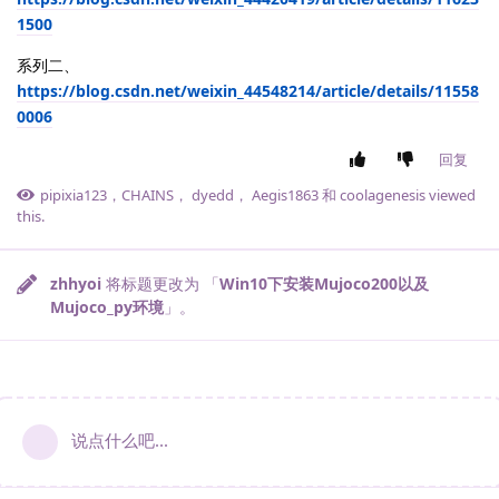
1500
系列二、
https://blog.csdn.net/weixin_44548214/article/details/11558
0006
回复
pipixia123
，
CHAINS
，
dyedd
，
Aegis1863
和
coolagenesis
viewed
this.
zhhyoi
将标题更改为 「
Win10下安装Mujoco200以及
Mujoco_py环境
」。
说点什么吧...