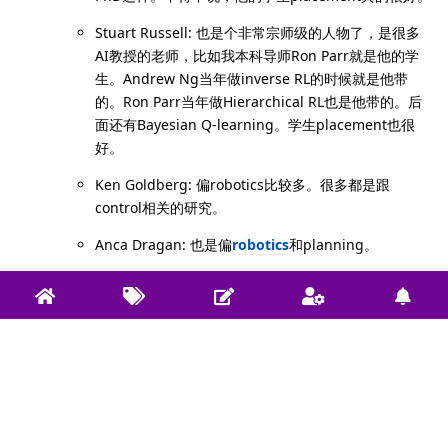
Stuart Russell: 也是个非常宗师级的人物了，是很多
AI教授的老师，比如我本科导师Ron Parr就是他的学
生。Andrew Ng当年做inverse RL的时候就是他带
的。Ron Parr当年做Hierarchical RL也是他带的。后
面还有Bayesian Q-learning。学生placement也很
好。
Ken Goldberg: 偏robotics比较多。很多都是跟
control相关的研究。
Anca Dragan: 也是偏
robotics
和planning。
CMU: (总体来说做RL我知道的比较少，CMU的小伙伴别喷
我，如果我遗漏了欢迎补充）
Geoffrey Gordon: 早年间的research偏MDP研究的比
较多，对于MDP的理论性质有很多paper。近些年开始
越来越多的有RL的output。Joelle Pineau是他的学
生。
Jeff Schneider：他的研究方向非常杂，而且不教课。