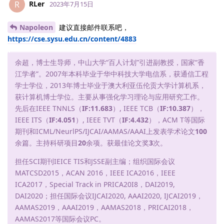
RLer
R
2023年7月15日
Napoleon
建议直接邮件联系吧，
https://cse.sysu.edu.cn/content/4883
余超，博士生导师，中山大学“百人计划”引进副教授，国家“香
江学者”。2007年本科毕业于华中科技大学电信系，获通信工程
学士学位，2013年博士毕业于澳大利亚伍伦贡大学计算机系，
获计算机博士学位。主要从事强化学习理论与应用研究工作。
先后在IEEE TNNLS（
IF:11.683
）, IEEE TCB（
IF:10.387
），
IEEE ITS（
IF:4.051
）, IEEE TVT（
IF:4.432
），ACM T等国际
期刊和ICML/NeurlPS/IJCAI/AAMAS/AAAI上发表学术论文
100
余篇。主持科研项目
20
余项。获最佳论文奖
3
次。
担任SCI期刊IEICE TIS和JSSE副主编；组织国际会议
MATCSD2015，ACAN 2016，IEEE ICA2016，IEEE
ICA2017，Special Track in PRICA20I8，DAI2019,
DAI2020；担任国际会议IJCAI2020, AAAI2020, IJCAI2019，
AAMAS2019，AAAI2019，AAMAS2018，PRICAI2018，
AAMAS2017等国际会议PC。