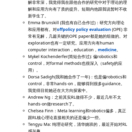
解非常深，我觉得我在跟他合作的研究中对于理论的理
解和应用方向有了质的提升。短期内他跟我说暂时不收
新学生了。
Emma Brunskill (我也有自己合作过)：研究方向理论
和应用都有。对
offpolicy policy evaluation
(OPE) 非
常有见解，几篇关键的OPE paper都是她的组做的。对
exploration也有一定研究。应用方向有human
computer interaction，education，
medicine
。
Mykel Kochenderfer(简短合作过): 偏robotics和
control，对formal methods也很深入（safety的应
用）。
Dorsa Sadigh(我和她合作了一年)：也是偏robotics和
control，非常hands-on，能够得到很多guidance。
我觉得目前她还在大方向探索中。
Andrew Ng：之前其实RL做得不少，最近几年不太
hands-on做research了。
Chelsea Finn：Meta learning和robotics偏多，真正
跟RL核心理论直接相关的还是偏少一些。
Tengyu Ma: 纯理论研究，清华姚班的，最近开始对RL
感兴趣。