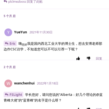
plclmezboss
回复了此帖
5 个月
后
YueYun
Y
2021年11月30日
Eric
嗨
我是国内西北工业大学的博士生，想去安博老师那
您好
边作CSC访学，不知道您可以不可以引荐一下呢？
回复
2 个月
后
wanchenhui
W
2022年1月18日
FSLight
学长您好，请问您说的“Alberta：好几个理论的@蓝
青峰大佬”的“蓝青峰”的名字是什么呀？