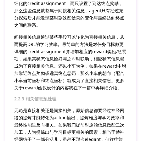
细化的credit assignment，而只设置了到达终点奖励，
那么这些信息就都属于间接相关信息，agent只有经过充
分探索后才能发现某时刻这些信息的变化与最终达到终点
之间的联系。
间接相关信息通过某些手段可以转化为直接相关信息，从
而提高DRL的学习效率。最简单的方法是对任务目标做更
详细的credit assignment并增加相应的reward奖励/惩罚
项，如果某状态信息恰好与之即时联动，相应状态信息就
成为了直接相关信息。还以小车为例，如果在reward中增
加靠近终点奖励或远离终点惩罚，那么小车的朝向（配合
小车当前坐标和终点坐标）就成为了直接相关信息。更多
关于reward函数设计的内容我在下一篇中再详细介绍。
2.2.3 相关信息预处理
无论是直接相关还是间接相关，原始信息都要经过神经网
络的提炼才能转化为action输出，提炼难度与学习效率和
最终性能呈反向相关。如果我们提前对原始信息做些二次
加工，人为提炼出与学习目标更相关的因素，相当于替神
经网络干了一部分活儿，虽然不那么elegant，但往往能