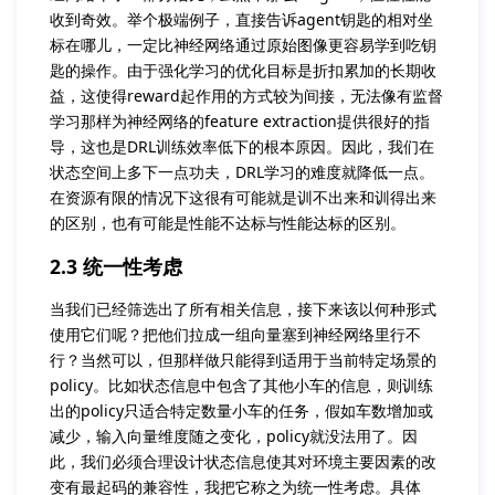
收到奇效。举个极端例子，直接告诉agent钥匙的相对坐
标在哪儿，一定比神经网络通过原始图像更容易学到吃钥
匙的操作。由于强化学习的优化目标是折扣累加的长期收
益，这使得reward起作用的方式较为间接，无法像有监督
学习那样为神经网络的feature extraction提供很好的指
导，这也是DRL训练效率低下的根本原因。因此，我们在
状态空间上多下一点功夫，DRL学习的难度就降低一点。
在资源有限的情况下这很有可能就是训不出来和训得出来
的区别，也有可能是性能不达标与性能达标的区别。
2.3 统一性考虑
当我们已经筛选出了所有相关信息，接下来该以何种形式
使用它们呢？把他们拉成一组向量塞到神经网络里行不
行？当然可以，但那样做只能得到适用于当前特定场景的
policy。比如状态信息中包含了其他小车的信息，则训练
出的policy只适合特定数量小车的任务，假如车数增加或
减少，输入向量维度随之变化，policy就没法用了。因
此，我们必须合理设计状态信息使其对环境主要因素的改
变有最起码的兼容性，我把它称之为统一性考虑。具体