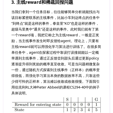
3. 主线reward和稀疏回报问题
当我们拿到一个任务目标，往往能够简单分析就能找出与
该目标紧密联系的主线事件，比如小车到达终点的任务中
“到终点”就是这样的事件，拳皇里“KO”也是这样的事件，
超级马里奥中“通关”还是这样的事件。此时我们就有了第
一个reward项，我把它称之为主线reward，一般是正奖
励，当主线事件发生时即反馈给agent。理论上，只要有
主线reward就可以用强化学习算法进行训练了。在很多简
单任务中，agent在探索过程中靠误打误撞就能以一定概
率遇到主线事件，通过正反馈尝到甜头后通过更新policy
逐渐提升得到奖励的概率直至收敛。可是当问题稍微复杂
一些，通过随机方式探索到主线事件（正样本）的概率变
得很低，而强化学习算法本身的数据效率不高，只靠这些
少得可怜的正样本，算法难以收敛或收敛很慢。下面我引
用伯克利RL大神Pieter Abbeel的课程CS294-40中的例子
具体说明。