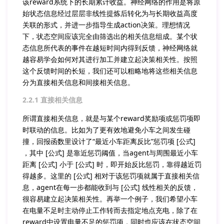
该reward系统下的长期累计收益。神经网络的作用是将原
始状态信息经过层层非线性提炼后转化为与长期收益高度
关联的形式，并进一步指导生成action决策。理想情况
下，状态空间应该完全由筛选出的相关信息组成。某个状
态信息所代表的事件在越短时间内得到反馈，神经网络就
越容易学会如何对其进行加工并建立起决策相关性。按照
这个反馈时间的长短，我们还可以粗略地将这些相关信息
分为直接相关信息和间接相关信息。
2.2.1 直接相关信息
所谓直接相关信息，就是与某个reward奖励项或惩罚项即
时联动的信息。比如为了更有效地避免小车之间发生碰
撞，回报函数里设计了“最近小车距离反比”惩罚项 [公式]
，其中 [公式] 是靠近惩罚阈值，当agent与周围最近小车
距离 [公式] 小于 [公式] 时，即开始反比惩罚，靠得越近罚
得越多。这里的 [公式] 相对于该惩罚项就属于直接相关信
息，agent在每一步都能收到与 [公式] 线性相关的反馈，
很容易建立起决策相关性。再举一个例子，我们希望小车
在电量不足时主动停止工作转而去指定地点充电，除了在
reward中设置电量不足的惩罚项，同时也应该在状态空间