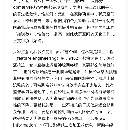
不可不察。通常在一些公共平台，如Gym，大部分
domain的状态空间都是现成的，学者们在上边比的是谁
的算法收敛快、性能好；然而，在实际项目中，状态空间
设计工作却要自己来，根据我的个人经验，增加一个优秀
的新状态信息所带来的性能提升明显高于其他方面的工作
（如调参），性价比非常高，因此状态空间的优化工作几
乎贯彻项目始终。
大家注意到我多次使用“设计”这个词，这不就是特征工程
（feature engineering）嘛，9102年都快过完了，怎么
还搞这一套？直接上深度神经网络呀！真要那么简单就好
了……把所有原始信息一股脑堆砌起来，让神经网络去挑选
其中有用的成分并学习它们与决策间的相关性，原理上是
没毛病的，可端到端的DRL学习效率实在不太给力，比有
监督学习差老远了，即使经过大量训练神经网络能够最终
提取到有用信息，因为训练时间的延长也会导致算法实用
性的下降。更糟糕的是，一些不相关的干扰信息还会起到
反作用。因此，要想在可控时间内得到比较好的policy，
的确需要人为筛选出一些好的状态信息，可以是raw
information，也可以是经过二次加工的信息，帮助神经