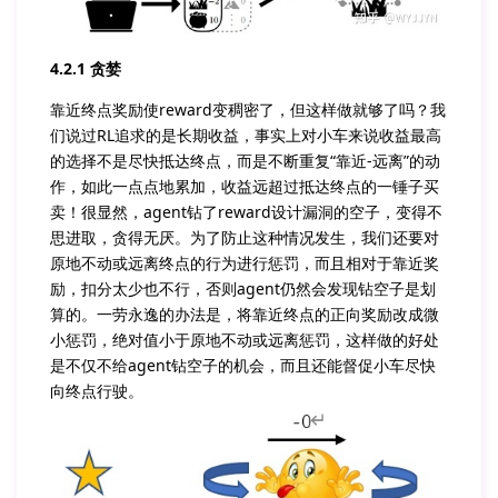
4.2.1 贪婪
靠近终点奖励使reward变稠密了，但这样做就够了吗？我
们说过RL追求的是长期收益，事实上对小车来说收益最高
的选择不是尽快抵达终点，而是不断重复“靠近-远离”的动
作，如此一点点地累加，收益远超过抵达终点的一锤子买
卖！很显然，agent钻了reward设计漏洞的空子，变得不
思进取，贪得无厌。为了防止这种情况发生，我们还要对
原地不动或远离终点的行为进行惩罚，而且相对于靠近奖
励，扣分太少也不行，否则agent仍然会发现钻空子是划
算的。一劳永逸的办法是，将靠近终点的正向奖励改成微
小惩罚，绝对值小于原地不动或远离惩罚，这样做的好处
是不仅不给agent钻空子的机会，而且还能督促小车尽快
向终点行驶。