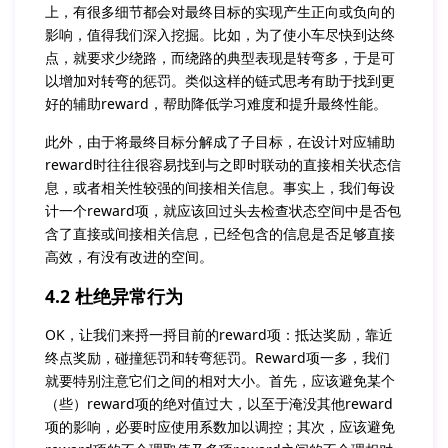
上，有很多细节都会对最终目标的实现产生正向或负向的
影响，值得我们深入挖掘。比如，为了使小车尽快到达终
点，就要求少绕路，而绕路的典型表现是转弯多，于是可
以增加对转弯的惩罚。类似这样的链式思考有助于找到更
好的辅助reward，帮助降低学习难度和提升最终性能。
此外，由于将最终目标分解成了子目标，在设计对应辅助
reward时往往很容易找到与之即时联动的直接相关状态信
息，或者相关性较强的间接相关信息。事实上，我们每设
计一个reward项，就应该回过头去检查状态空间中是否包
含了直接或间接相关信息，已经包含的信息是否足够直接
高效，有没有改进的空间。
4.2 杜绝异常行为
OK，让我们来捋一捋目前的reward项：抵达奖励，靠近
终点奖励，碰撞惩罚和转弯惩罚。Reward项一多，我们
就要特别注意它们之间的相对大小。首先，应该避免某个
（些）reward项的绝对值过大，以至于淹没其他reward
项的影响，必要时应使用系数加以调控；其次，应该避免