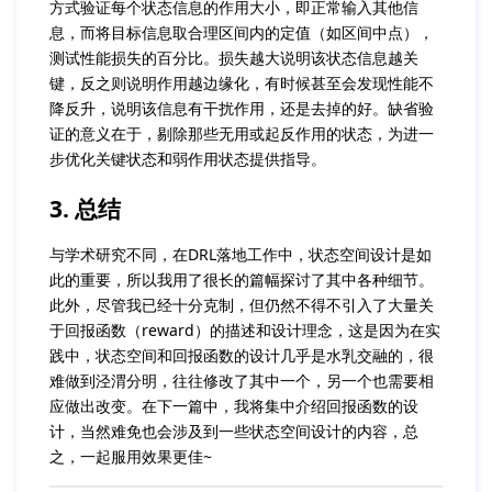
方式验证每个状态信息的作用大小，即正常输入其他信
息，而将目标信息取合理区间内的定值（如区间中点），
测试性能损失的百分比。损失越大说明该状态信息越关
键，反之则说明作用越边缘化，有时候甚至会发现性能不
降反升，说明该信息有干扰作用，还是去掉的好。缺省验
证的意义在于，剔除那些无用或起反作用的状态，为进一
步优化关键状态和弱作用状态提供指导。
3. 总结
与学术研究不同，在DRL落地工作中，状态空间设计是如
此的重要，所以我用了很长的篇幅探讨了其中各种细节。
此外，尽管我已经十分克制，但仍然不得不引入了大量关
于回报函数（reward）的描述和设计理念，这是因为在实
践中，状态空间和回报函数的设计几乎是水乳交融的，很
难做到泾渭分明，往往修改了其中一个，另一个也需要相
应做出改变。在下一篇中，我将集中介绍回报函数的设
计，当然难免也会涉及到一些状态空间设计的内容，总
之，一起服用效果更佳~