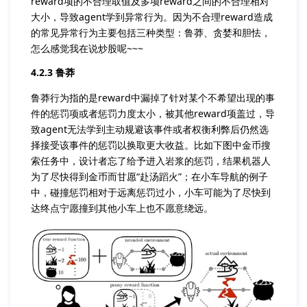
reward项的不合理取值及多项reward之间的不合理相对
大小，导致agent学到异常行为。因为不合理reward造成
的常见异常行为主要包括三种类型：鲁莽、贪婪和胆怯，
怎么感觉我在说炒股呢~~~
4.2.3 鲁莽
鲁莽行为指的是reward中漏掉了针对某个不希望出现的事
件的惩罚项或者惩罚力度太小，被其他reward项盖过，导
致agent无法学到主动规避该事件或者权衡利弊后仍然选
择接受该事件的惩罚以换取更大收益。比如下图中金币搜
索任务中，设计者忘了给予进入岩浆的惩罚，结果机器人
为了尽快得到金币而甘愿“赴汤蹈火”；在小车导航的例子
中，碰撞惩罚相对于远离惩罚过小，小车可能为了尽快到
达终点宁愿撞到其他小车上也不愿意绕远。