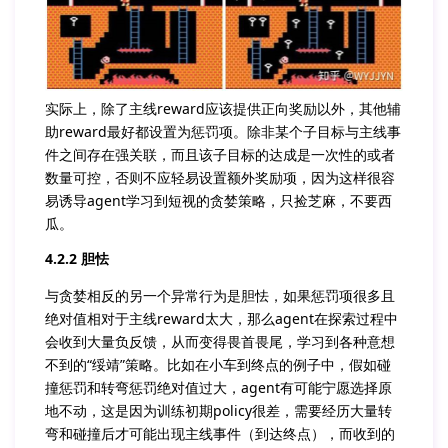
实际上，除了主线reward应该提供正向奖励以外，其他辅
助reward最好都设置为惩罚项。除非某个子目标与主线事
件之间存在强关联，而且该子目标的达成是一次性的或者
数量可控，否则不应轻易设置额外奖励项，因为这样很容
易诱导agent学习到短视的贪婪策略，只捡芝麻，不要西
瓜。
4.2.2 胆怯
与贪婪相反的另一个异常行为是胆怯，如果惩罚项很多且
绝对值相对于主线reward太大，那么agent在探索过程中
会收到大量负反馈，从而变得畏首畏尾，学习到各种意想
不到的“绥靖”策略。比如在小车到终点的例子中，假如碰
撞惩罚和转弯惩罚绝对值过大，agent有可能宁愿选择原
地不动，这是因为训练初期policy很差，需要经历大量转
弯和碰撞后才可能出现主线事件（到达终点），而收到的