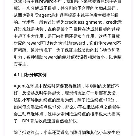
既然只有主线reward不行，我们接下来就要将原始任务目
标进一步分解成子目标，并分别给予合理的奖励或惩罚，
从而达到引导agent趋利避害提高主线事件发生概率的目
的。学术界一般称该过程为credit assignment，credit意
译过来就是功劳，说的是某个子目标在达成总目标的过程
中起了多大作用，是正向作用还是负向作用。这些子目标
对应的reward可以称之为辅助reward，它们使reward不
再稀疏。通常情况下，为了保证主线奖励的核心地位和吸
引力，各种辅助reward的绝对值都设得相对较小，以免喧
宾夺主。
4.1 目标分解实例
Agent在环境中探索时需要获得反馈，即刚刚的决策好不
好，反馈越及时学得越快，理想情况是每一步都有反馈。
还以小车导航到终点的应用为例，除了抵达终点+10分，
如果每次靠近终点也+1分，那么小车在抵达终点之前就学
会主动靠近终点，这样探索到抵达终点的概率也大大提高
了，DRL算法收敛速度自然会加快。
除了抵达终点，小车还要避免与障碍物和其他小车发生碰