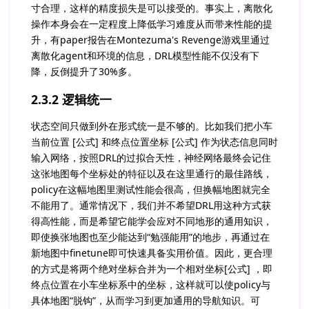
寸合理，这样的精度损失是可以接受的。事实上，离散化
操作本身会在一定程度上降低学习难度从而带来性能的提
升，有paper报告在Montezuma's Revenge游戏里通过
离散化agent和环境的信息，DRL模型性能不仅没有下
降，反倒提升了30%多。
2.3.2 逻辑统一
状态空间只做到外在形式统一是不够的。比如我们把小车
当前位置 [公式] 和终点位置坐标 [公式] 作为状态信息同时
输入网络，按照DRL的过拟合天性，神经网络最终会记住
这张地图每个坐标处的特征以及在这里通行的最佳路线，
policy在这幅地图里测试性能会很高，但换幅地图就完全
不能用了。通常情况下，我们并不希望DRL用这种方式获
得高性能，而是希望它能学会应对不同地形的通用知识，
即使换张地图也至少能达到“勉强能用”的地步，再通过在
新地图中finetune即可快速具备实用价值。因此，更合理
的方式是将两个绝对坐标合并为一个相对坐标[公式] ，即
终点位置在小车坐标系中的坐标，这样就可以使policy与
具体地图“脱钩”，从而学习到更加通用的导航知识。可