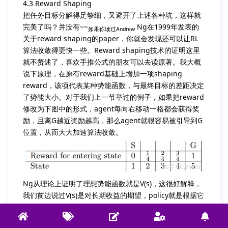
4.3 Reward Shaping
把任务目标分解得足够细，又避开了上述各种坑，这样就
完美了吗？并没有~~
Ng在1999年发表的
如果你读过Andrew
关于reward shaping的paper，你就会发现还可以让RL
算法收敛得更快一些。Reward shaping技术的证明这里
就不赘述了，喜欢手推公式的朋友可以去读原著。我大概
说下原理，在原有reward基础上增加一项shaping
reward，该项代表某种势能函数，与最终目标的差距决定
了势能大小。对于我们上一节举过的例子，如果把reward
修改为下图中的形式，agent每向右移动一格都会获得奖
励，且离G越近奖励越高，那么agent就很容易被引导到G
位置，从而大大加速算法收敛。
Ng从理论上证明了理想势能函数就是V(s)，这很好解释，
我们前边说过V(s)是对长期收益的期望，policy就是根据它
优化的，如果一开始就把完美的V(s)提供给小车，那也就
不用学了。对小车到终点的应用而言，用小车当前位置与