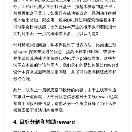
务。比如让机器人学会打开盒子，抓起木块放到盒子里，
然后再把盒子盖上，如果只在成功完成这一系列动作的时
候才给出奖励，那么用一般的DRL算法和探索策略根本不
可能学会目标技能，因为正样本产生的概率跟闭着眼用针
尖扎到平面上一点的概率差不多，可以认为是0。
针对稀疏回报问题，学术界提出了很多方法，比如通过鼓
励agent探索未见过的状态，提高正样本利用率，或者干
脆用遗传算法或进化策略代替RL学习policy网络。这些方
法不在本篇的讨论范围内，我们关心的是如何通过reward
设计本身来规避稀疏回报问题，并尽可能提高训练效率和
最终性能。
此外，联系上一篇状态空间设计的内容，由于主线事件通
常难以一蹴而就，大部分状态信息相对于主线reward也就
都属于间接相关信息，这也从另一个角度解释了为什么在
稀疏回报下算法训练难度高。
4. 目标分解和辅助reward