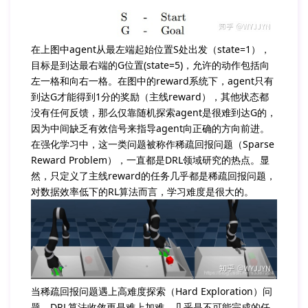
在上图中agent从最左端起始位置S处出发（state=1），
目标是到达最右端的G位置(state=5)，允许的动作包括向
左一格和向右一格。在图中的reward系统下，agent只有
到达G才能得到1分的奖励（主线reward），其他状态都
没有任何反馈，那么仅靠随机探索agent是很难到达G的，
因为中间缺乏有效信号来指导agent向正确的方向前进。
在强化学习中，这一类问题被称作稀疏回报问题（Sparse
Reward Problem），一直都是DRL领域研究的热点。显
然，只定义了主线reward的任务几乎都是稀疏回报问题，
对数据效率低下的RL算法而言，学习难度是很大的。
当稀疏回报问题遇上高难度探索（Hard Exploration）问
题，DRL算法收敛更是难上加难，几乎是不可能完成的任