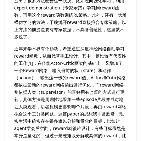
提出了很多方法改善这一状况。比如逆向强化学习，利用
expert demonstration（专家示范）学习到reward函
数，再用这个reward函数训练RL策略。此外，还有一大堆
模仿学习的方法，干脆抛开reward直接拟合专家策略。以
上方法的前提是要有专家数据，不具备普适性，这里就不
多说了。
近年来学术界有个趋势，希望通过深度神经网络自动学习
reward函数，从而代替手工设计。其中一篇比较有代表性
的工作[1]，在传统Actor-Critic框架的基础上，又增加了
一个Reward网络，输入当前的状（state）和动作
（action），输出这一步的reward值。Actor和Critic网络
都依据最新的reward网络输出进行优化，而reward网络
则依据人类（supervisor）的喜好用有监督的方式进行更
新，具体方法是周期性地采集一些episode片段并成对地
让人类观看，后者反馈更喜欢哪个片段，再由reward网络
拟合这个二分类问题。这篇paper的思想我非常欣赏，现
实生活中确实存在很多难以分解和量化的目标，比如让
agent学会后空翻，reward就很难设计；有些目标虽然是
本身是量化的，但过于笼统难以分解成具体的reward，此