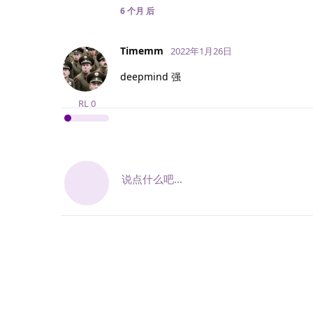
6 个月
后
Timemm
2022年1月26日
deepmind 强
RL
0
说点什么吧...