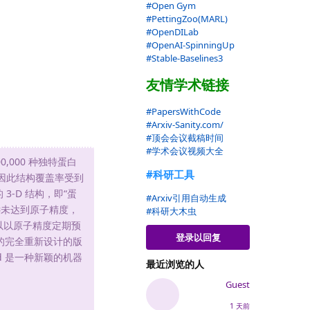
#Open Gym
#PettingZoo(MARL)
#OpenDILab
#OpenAI-SpinningUp
#Stable-Baselines3
友情学术链接
#PapersWithCode
#Arxiv-Sanity.com/
#顶会会议截稿时间
#学术会议视频大全
000 种独特蛋白
#科研工具
因此结构覆盖率受到
-D 结构，即“蛋
#Arxiv引用自动生成
远未达到原子精度，
#科研大木虫
以以原子精度定期预
登录以回复
型的完全重新设计的版
d 是一种新颖的机器
最近浏览的人
Guest
1 天前