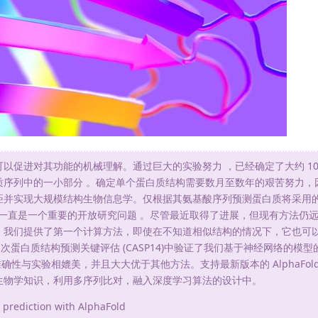
促进对其功能的机械理解。通过巨大的实验努力 ，已经确定了大约 100,
质序列中的一小部分 。确定单个蛋白质结构需要数月至数年的艰苦努力，
并实现大规模结构生物信息学。仅根据其氨基酸序列预测蛋白质将采用的 3
来一直是一个重要的开放研究问题 。尽管最近取得了进展，但现有方法仍
，我们提供了第一个计算方法，即使在不知道相似结构的情况下，它也可
 次蛋白质结构预测关键评估 (CASP14)中验证了我们基于神经网络的模
其准确性与实验相媲美，并且大大优于其他方法。支持最新版本的 AlphaFol
生物学知识，利用多序列比对，融入深度学习算法的设计中。
e prediction with AlphaFold