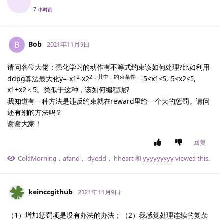
7 小时前
Bob
B
2021年11月9日
请问各位大佬：强化学习的动作有不等式约束该如何处理?比如利用
2
2，其中，约束条件：
ddpg算法最大化y=-x1
-x2
-5<x1<5,-5<x2<5,
x1+x2＜5。类似于这种，该如何编程呢?
我知道有一种方法是违反约束就在reward里给一个大的惩罚。请问
还有别的方法吗？
谢谢大家！
回复
ColdMorning
，
afand
，
dyedd
，
hheart
和
yyyyyyyyy
viewed this.
keinccgithub
2021年11月9日
（1）增加惩罚项是没有办法的办法；（2）我感觉处理连续的复杂