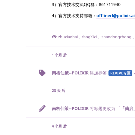
3）官方技术交流QQ群：861711940
4）官方技术支持邮箱：
offlinerl@polixir.ai
zhuxiaohai
，
YangXixi
，
shandongchong
1 个月
后
南栖仙策--POLIXIR
添加标签
REVIVE专区
23 天
后
南栖仙策--POLIXIR
将标题更改为 「
「仙启
4 个月
后