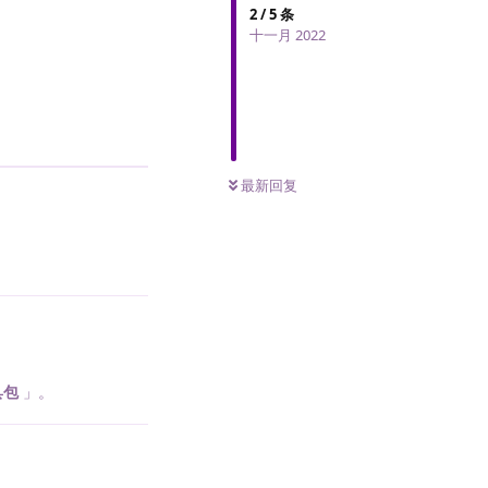
2
/
5
条
十一月 2022
回复
0
条未读
最新回复
具包
」。