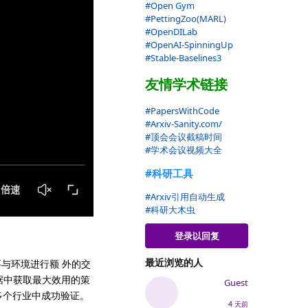
#Open Gym
#PettingZoo(MARL)
#OpenDILab
#OpenAI-SpinningUp
#Stable-Baselines3
友情学术链接
#PapersWithCode
#Arxiv-Sanity.com/
#顶会会议截稿时间
#学术会议视频大全
#科研工具
#Arxiv引用自动生成
#科研大木虫
登录以回复
最近浏览的人
要与环境进行额 外的交
数据中获取最大效用的策
Guest
多个行业中成功验证。
4 天前