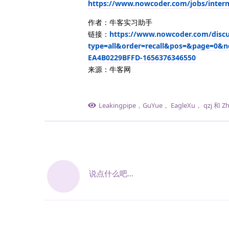
https://www.nowcoder.com/jobs/inter
作者：牛客实习助手
链接：
https://www.nowcoder.com/discu
type=all&order=recall&pos=&page=0&n
EA4B0229BFFD-1656376346550
来源：牛客网
Leakingpipe
，
GuYue
，
EagleXu
，
qzj
和
Z
说点什么吧...