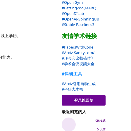
#Open Gym
#PettingZoo(MARL)
#OpenDILab
#OpenAI-SpinningUp
#Stable-Baselines3
友情学术链接
及以上学历。
#PapersWithCode
#Arxiv-Sanity.com/
习能力。
#顶会会议截稿时间
#学术会议视频大全
#科研工具
#Arxiv引用自动生成
#科研大木虫
登录以回复
最近浏览的人
Guest
5 天前