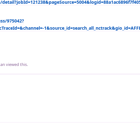
n/detail?jobId=121238&pageSource=5004&logid=88a1ac6896f7f4
ss/975042?
cTraceId=&channel=-1&source_id=search_all_nctrack&gio_id=AF
han
viewed this.