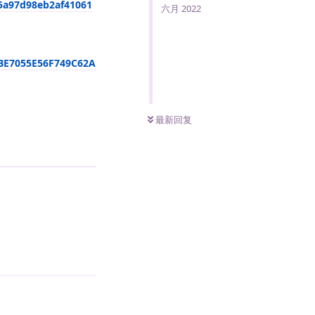
05a97d98eb2af41061
六月 2022
FBE7055E56F749C62A
0
条未读
最新回复
回复