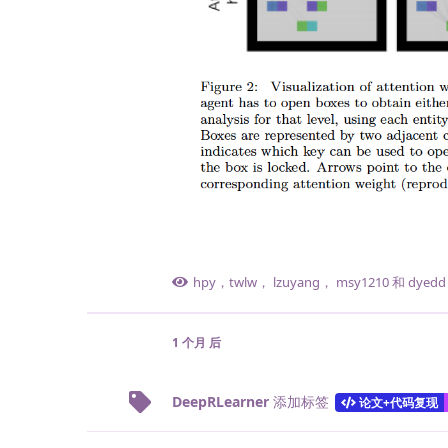
hpy
，
twlw
，
lzuyang
，
msy1210
和
dyedd
1 个月
后
DeepRLearner
添加标签
论文+代码复现