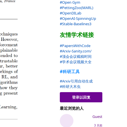
#Open Gym
#PettingZoo(MARL)
#OpenDILab
#OpenAI-SpinningUp
#Stable-Baselines3
友情学术链接
#PapersWithCode
#Arxiv-Sanity.com/
#顶会会议截稿时间
#学术会议视频大全
#科研工具
#Arxiv引用自动生成
#科研大木虫
登录以回复
最近浏览的人
Guest
3 天前