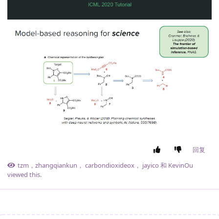
回复
tzm
，
zhangqiankun
，
carbondioxideox
，
jayico
和
KevinOu
viewed this.