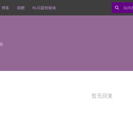
博客
捐赠
RL问题智能体
9日
暂无回复