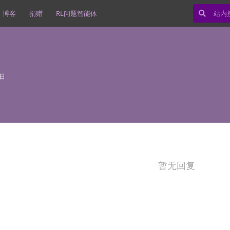
博客
捐赠
RL问题智能体
7日
暂无回复