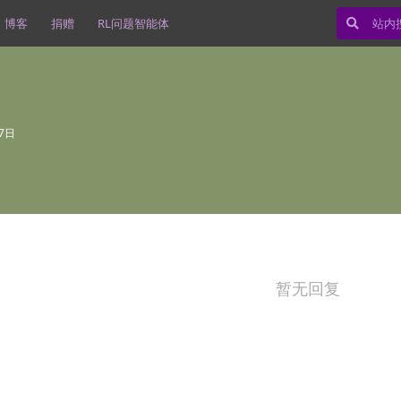
博客
捐赠
RL问题智能体
7日
暂无回复