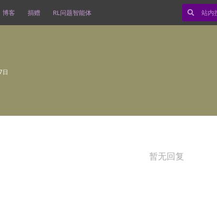
博客
捐赠
RL问题智能体
27日
暂无回复