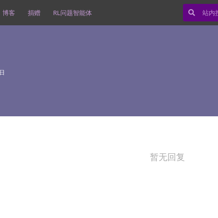
博客
捐赠
RL问题智能体
9日
暂无回复