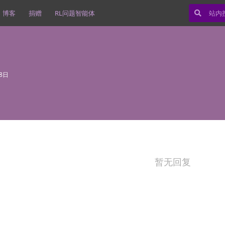
博客
捐赠
RL问题智能体
18日
暂无回复