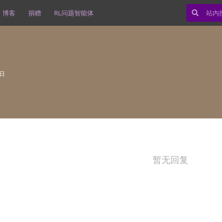
博客
捐赠
RL问题智能体
1日
暂无回复