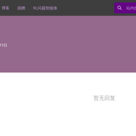
博客
捐赠
RL问题智能体
15日
暂无回复