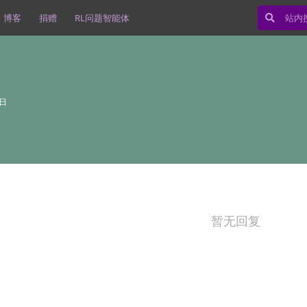
博客
捐赠
RL问题智能体
7日
暂无回复