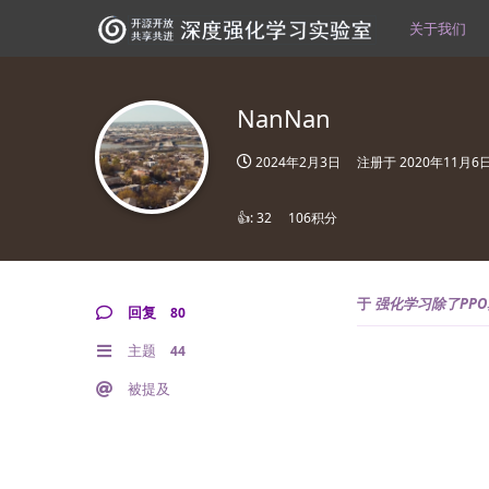
关于我们
NanNan
2024年2月3日
注册于
2020年11月6
👍:
32
106积分
于
强化学习除了PP
回复
80
主题
44
被提及