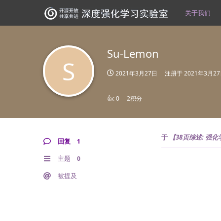
关于我们
Su-Lemon
S
2021年3月27日
注册于
2021年3月2
👍:
0
2积分
于
【38页综述: 强化学习&
回复
1
主题
0
被提及