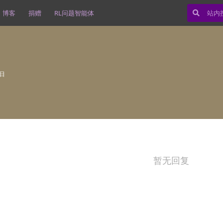
博客
捐赠
RL问题智能体
0日
暂无回复