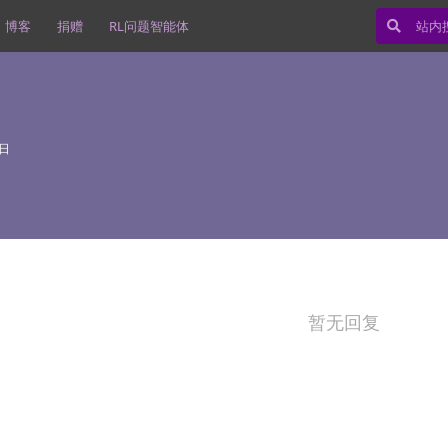
博客
捐赠
RL问题智能体
6日
暂无回复