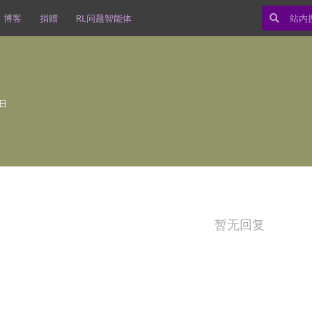
博客
捐赠
RL问题智能体
6日
暂无回复