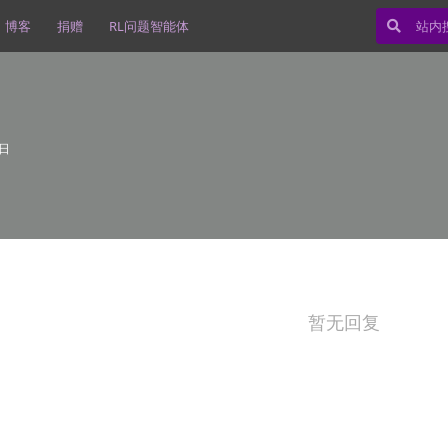
博客
捐赠
RL问题智能体
0日
暂无回复