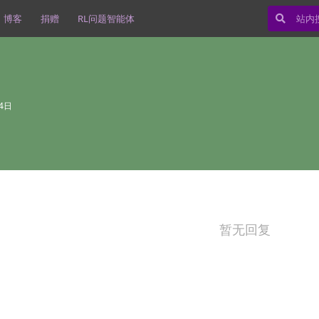
博客
捐赠
RL问题智能体
14日
暂无回复