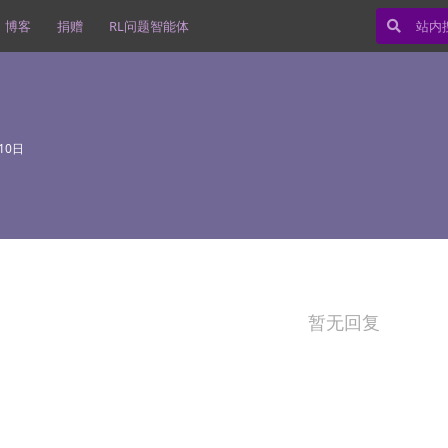
博客
捐赠
RL问题智能体
10日
暂无回复