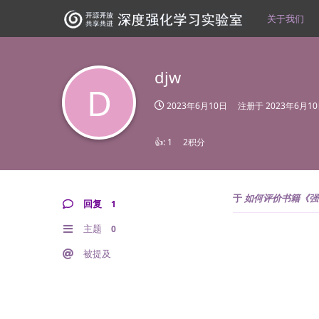
关于我们
djw
D
2023年6月10日
注册于
2023年6月1
👍:
1
2积分
于
如何评价书籍《强
回复
1
主题
0
被提及