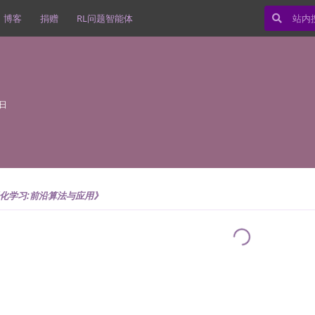
博客
捐赠
RL问题智能体
0日
化学习:前沿算法与应用》