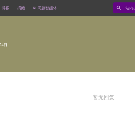
博客
捐赠
RL问题智能体
24日
暂无回复