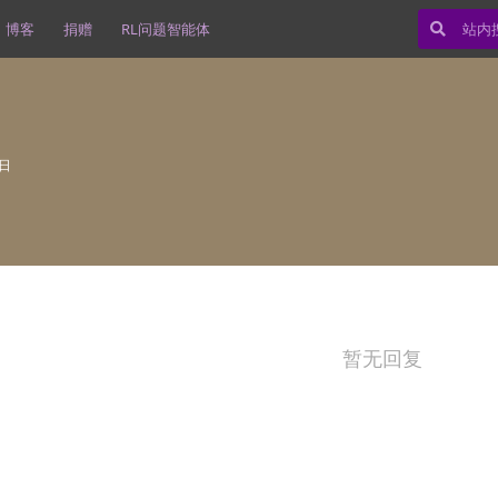
博客
捐赠
RL问题智能体
0日
暂无回复