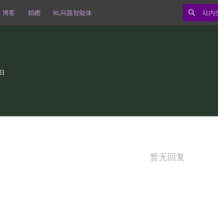
博客
捐赠
RL问题智能体
9日
暂无回复