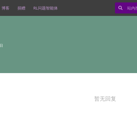
博客
捐赠
RL问题智能体
6日
暂无回复