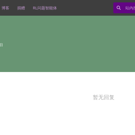
博客
捐赠
RL问题智能体
6日
暂无回复