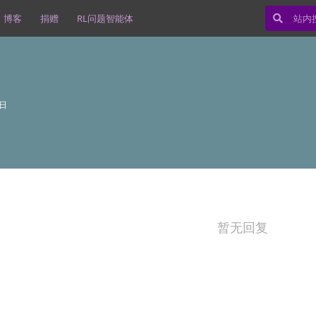
博客
捐赠
RL问题智能体
1日
暂无回复