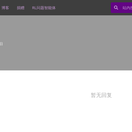
博客
捐赠
RL问题智能体
0日
暂无回复