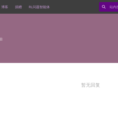
博客
捐赠
RL问题智能体
0日
暂无回复