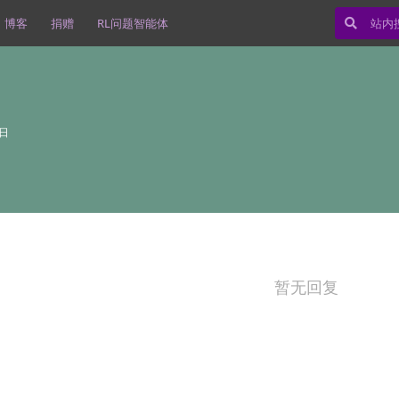
博客
捐赠
RL问题智能体
3日
暂无回复