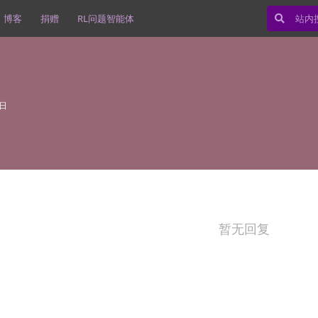
博客
捐赠
RL问题智能体
5日
暂无回复