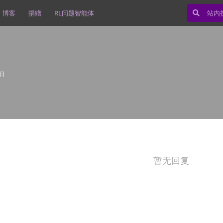
博客
捐赠
RL问题智能体
9日
暂无回复