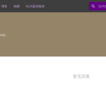
博客
捐赠
RL问题智能体
10日
暂无回复