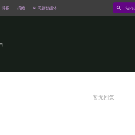
博客
捐赠
RL问题智能体
7日
暂无回复