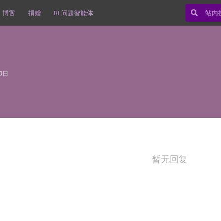
博客
捐赠
RL问题智能体
0日
暂无回复