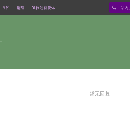
博客
捐赠
RL问题智能体
1日
暂无回复