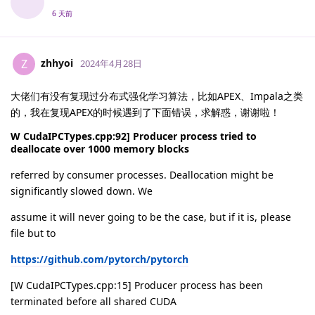
6 天前
zhhyoi
Z
2024年4月28日
大佬们有没有复现过分布式强化学习算法，比如APEX、Impala之类
的，我在复现APEX的时候遇到了下面错误，求解惑，谢谢啦！
W CudaIPCTypes.cpp:92] Producer process tried to
deallocate over 1000 memory blocks
referred by consumer processes. Deallocation might be
significantly slowed down. We
assume it will never going to be the case, but if it is, please
file but to
https://github.com/pytorch/pytorch
[W CudaIPCTypes.cpp:15] Producer process has been
terminated before all shared CUDA