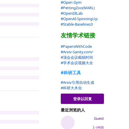
#Open Gym
#PettingZoo(MARL)
#OpenDILab
#OpenAI-SpinningUp
#Stable-Baselines3
友情学术链接
#PapersWithCode
#Arxiv-Sanity.com/
#顶会会议截稿时间
#学术会议视频大全
#科研工具
#Arxiv引用自动生成
#科研大木虫
登录以回复
最近浏览的人
Guest
2 小时前