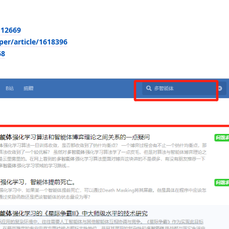
112669
per/article/1618396
68