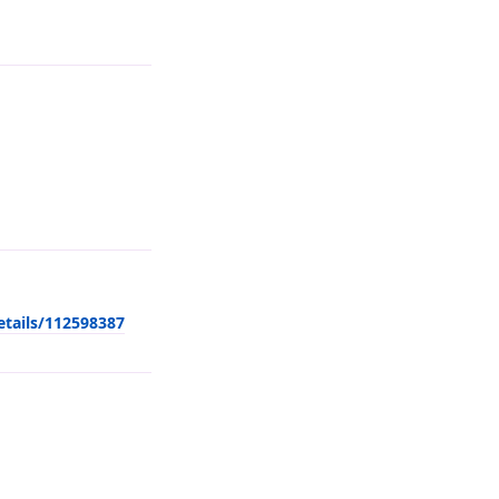
回复
details/112598387
回复